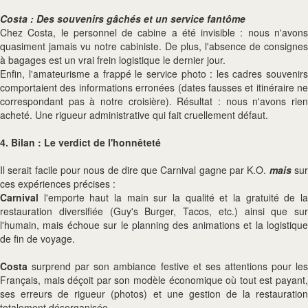
Costa : Des souvenirs gâchés et un service fantôme
Chez Costa, le personnel de cabine a été invisible : nous n'avons
quasiment jamais vu notre cabiniste. De plus, l'absence de consignes
à bagages est un vrai frein logistique le dernier jour.
Enfin, l'amateurisme a frappé le service photo : les cadres souvenirs
comportaient des informations erronées (dates fausses et itinéraire ne
correspondant pas à notre croisière). Résultat : nous n'avons rien
acheté. Une rigueur administrative qui fait cruellement défaut.
4. Bilan : Le verdict de l'honnêteté
Il serait facile pour nous de dire que Carnival gagne par K.O.
mais
su
ces expériences précises :
Carnival
l'emporte haut la main sur la qualité et la gratuité de l
restauration diversifiée (Guy's Burger, Tacos, etc.) ainsi que sur
l'humain, mais échoue sur le planning des animations et la logistique
de fin de voyage.
Costa
surprend par son ambiance festive et ses attentions pour le
Français, mais déçoit par son modèle économique où tout est payant,
ses erreurs de rigueur (photos) et une gestion de la restauration
totalement désorganisée.