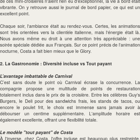
de ces mini-croisières n'aient rien eu d'exceptionnel, la vie à bord était
vibrante. On y retrouve aussi le journal de bord papier, ce qui est un
excellent point.
Chaque soir, l'ambiance était au rendez-vous. Certes, les animations
sont très orientées vers la clientèle italienne, mais l'énergie était là.
Nous avons même eu droit à une attention très appréciable : une
soirée spéciale dédiée aux Français. Sur ce point précis de l'animation
nocturne, Costa a fait bien mieux que le Glory.
2. La Gastronomie : Diversité incluse vs Tout payant
L’avantage imbattable de Carnival
C’est sans doute le point où Carnival écrase la concurrence. La
compagnie propose une multitude de points de restauration
totalement inclus dans le prix de la croisière. Entre les célèbres Guy's
Burgers, le Deli pour des sandwichs frais, les stands de tacos, ou
encore le poulet frit, le choix est immense sans jamais avoir à
débourser un centime supplémentaire. L'amplitude horaire est
également excellente, offrant une flexibilité totale.
Le modèle "tout payant" de Costa
À l'inverse, chez Costa, l'offre incluse est beaucoup plus restreinte.