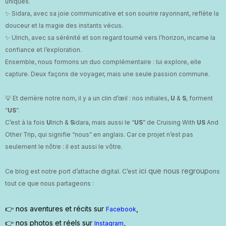
uniques.
✨ Sidara, avec sa joie communicative et son sourire rayonnant, reflète la
douceur et la magie des instants vécus.
​✨ Ulrich, avec sa sérénité et son regard tourné vers l’horizon, incarne la
confiance et l’exploration.
​Ensemble, nous formons un duo complémentaire : lui explore, elle
capture. Deux façons de voyager, mais une seule passion commune.
💡 Et derrière notre nom, il y a un clin d’œil : nos initiales,
U
&
S
, forment
“
US
”.
C’est à la fois
U
lrich &
S
idara, mais aussi le “
US
” de Cruising With
US
And
Other Trip, qui signifie “nous” en anglais. Car ce projet n’est pas
seulement le nôtre : il est aussi le vôtre.
ici que nou
s regroup
Ce blog est notre port d’attache digital. C’est
ons
tout ce que nous partageons :
👉
nos aventures et récits sur
,
Facebook
👉 nos photos et réels sur
,
Instagram