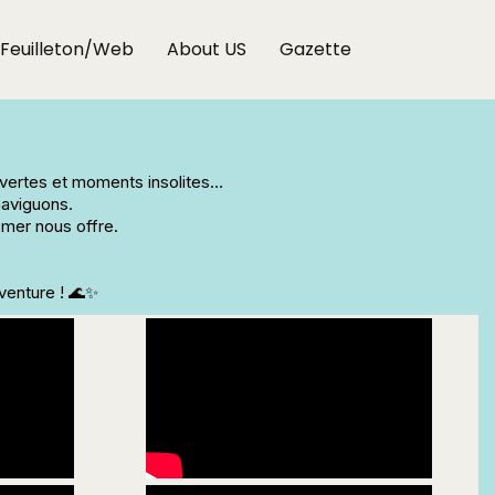
Feuilleton/Web
About US
Gazette
uvertes et moments insolites…
naviguons.
 mer nous offre.
venture ! 🌊✨