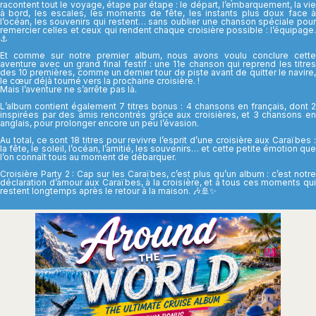
racontent tout le voyage, étape par étape : le départ, l’embarquement, la vie
à bord, les escales, les moments de fête, les instants plus doux face à
l’océan, les souvenirs qui restent… sans oublier une chanson spéciale pour
remercier celles et ceux qui rendent chaque croisière possible : l’équipage.
⚓
Et comme sur notre premier album, nous avons voulu conclure cette
aventure avec un grand final festif : une 11e chanson qui reprend les titres
des 10 premières, comme un dernier tour de piste avant de quitter le navire,
le cœur déjà tourné vers la prochaine croisière. !
Mais l’aventure ne s’arrête pas là.
L’album contient également 7 titres bonus : 4 chansons en français, dont 2
inspirées par des amis rencontrés grâce aux croisières, et 3 chansons en
anglais, pour prolonger encore un peu l’évasion.
Au total, ce sont 18 titres pour revivre l’esprit d’une croisière aux Caraïbes :
la fête, le soleil, l’océan, l’amitié, les souvenirs… et cette petite émotion que
l’on connaît tous au moment de débarquer.
Croisière Party 2 : Cap sur les Caraïbes, c’est plus qu’un album : c’est notre
déclaration d’amour aux Caraïbes, à la croisière, et à tous ces moments qui
restent longtemps après le retour à la maison. 🎶🚢✨