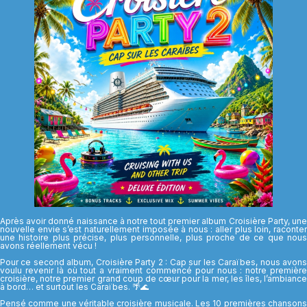
Après avoir donné naissance à notre tout premier album Croisière Party, une
nouvelle envie s’est naturellement imposée à nous : aller plus loin, raconter
une histoire plus précise, plus personnelle, plus proche de ce que nous
avons réellement vécu !
Pour ce second album, Croisière Party 2 : Cap sur les Caraïbes, nous avons
voulu revenir là où tout a vraiment commencé pour nous : notre première
croisière, notre premier grand coup de cœur pour la mer, les îles, l’ambiance
à bord… et surtout les Caraïbes. 🌴🌊
Pensé comme une véritable croisière musicale. Les 10 premières chansons