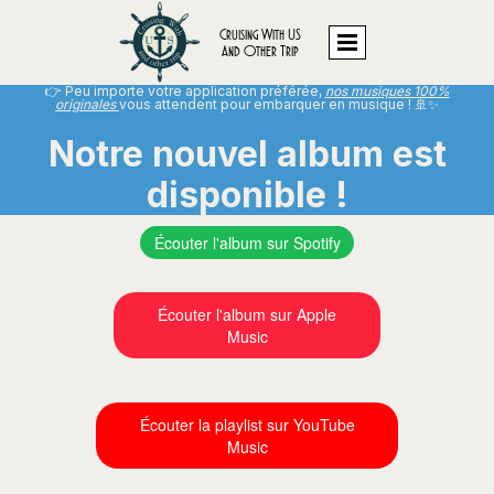
Cruising With US
And Other Trip
👉 Peu importe votre application préférée,
nos musiques 100%
originales
vous attendent pour embarquer en musique ! 🚢✨
Notre nouvel album est
disponible !
Écouter l'album sur Spotify
Écouter l'album sur Apple
Music
Écouter la playlist sur YouTube
Music