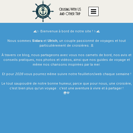
Cruising With US
And Other Trip
🌊✨ Bienvenue à bord de notre site ! ✨🌊
Nous sommes
Sidara
et
Ulrich
, un couple passionné de voyages et tout
particulièrement de croisières. 🚢
À travers ce blog, nous partageons avec vous nos
carnets de bord
, nos
avis et
conseils
pratiques, nos
photos
et
vidéos
, ainsi que nos
guides de voyage
et
même nos
chansons
inspirées par la mer.
Et pour
2026
vous pourrez même suivre notre
feuilleton/web
chaque semaine !
Le tout saupoudré de notre bonne humeur, parce que pour nous, une croisière,
c’est bien plus qu’un voyage : c’est une aventure à vivre et à partager !
🌍💙